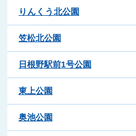
りんくう北公園
笠松北公園
日根野駅前1号公園
東上公園
奥池公園