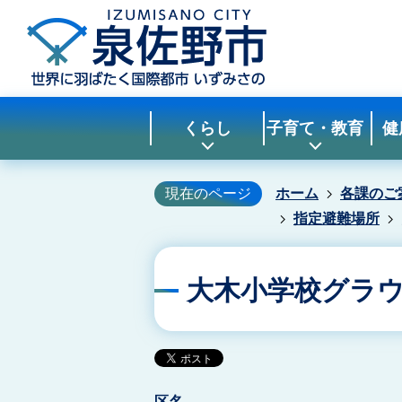
くらし
子育て・教育
健
現在のページ
ホーム
各課のご
指定避難場所
大木小学校グラ
区名