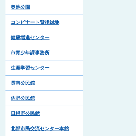
奥池公園
コンビナート背後緑地
健康増進センター
市青少年課事務所
生涯学習センター
長南公民館
佐野公民館
日根野公民館
北部市民交流センター本館