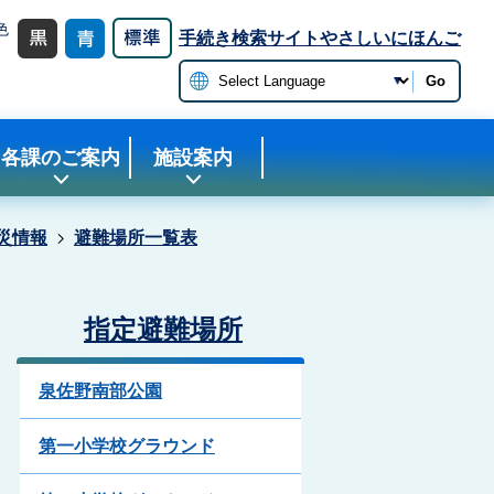
色
手続き検索サイト
やさしいにほんご
更
Go
各課のご案内
施設案内
災情報
避難場所一覧表
指定避難場所
泉佐野南部公園
第一小学校グラウンド