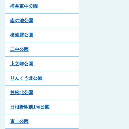
樫井東中公園
南の池公園
檀波羅公園
二中公園
上之郷公園
りんくう北公園
笠松北公園
日根野駅前1号公園
東上公園