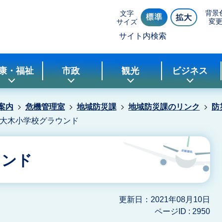
背景
文字
変
サイズ
サイト内検索
康・福祉
市政
観光
ビジネス
案内
危機管理室
地域防災課
地域防災課のリンク
防
大木小学校グラウンド
ウンド
更新日：2021年08月10日
ページID :
2950