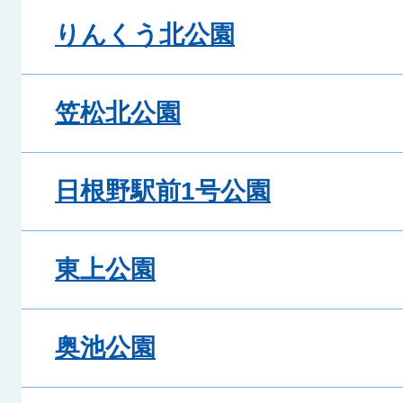
りんくう北公園
笠松北公園
日根野駅前1号公園
東上公園
奥池公園