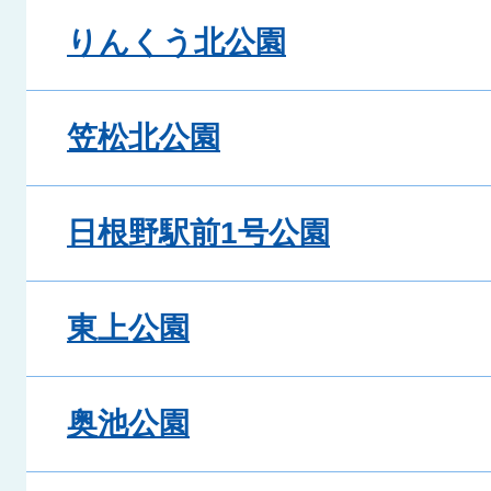
りんくう北公園
笠松北公園
日根野駅前1号公園
東上公園
奥池公園