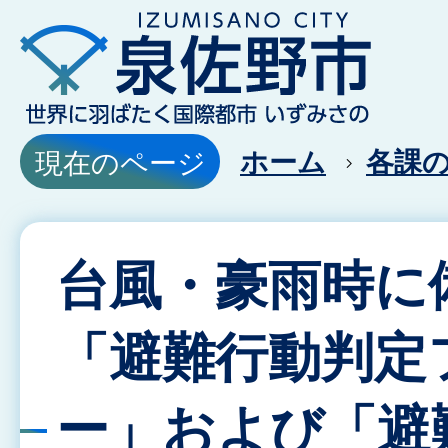
ホーム
各課
現在のページ
台風・豪雨時に
「避難行動判定
ー」および「避