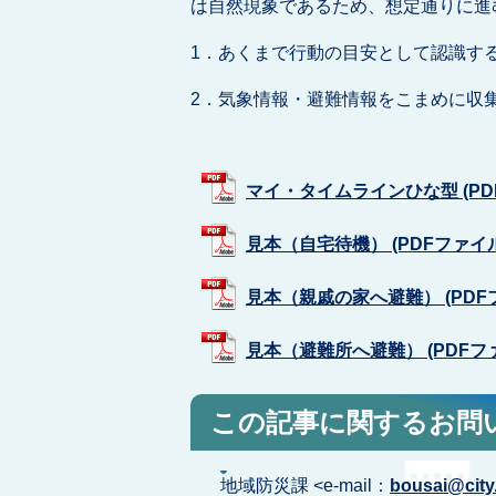
は自然現象であるため、想定通りに進
1．あくまで行動の目安として認識す
2．気象情報・避難情報をこまめに収
マイ・タイムラインひな型 (PDFフ
見本（自宅待機） (PDFファイル: 
見本（親戚の家へ避難） (PDFファ
見本（避難所へ避難） (PDFファイル
この記事に関するお問
地域防災課 <e-mail：
bousai@city.