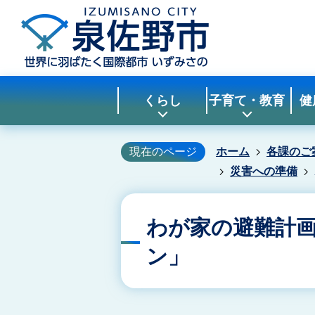
くらし
子育て・教育
健
現在のページ
ホーム
各課のご
災害への準備
わが家の避難計
ン」