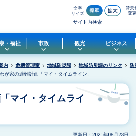
背景
文字
変
サイズ
サイト内検索
康・福祉
市政
観光
ビジネス
案内
危機管理室
地域防災課
地域防災課のリンク
防
わが家の避難計画「マイ・タイムライン」
画「マイ・タイムライ
更新日：2021年08月23日