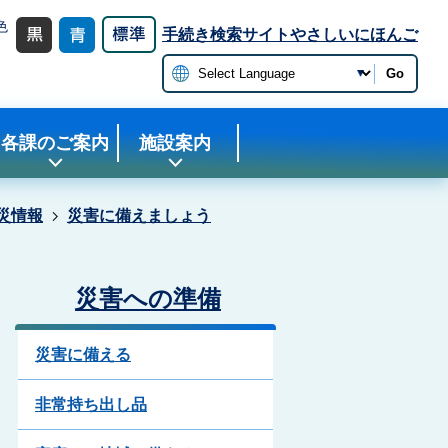
色
手続き検索サイト
やさしいにほんご
更
Go
各課のご案内
施設案内
災情報
災害に備えましょう
災害への準備
災害に備える
非常持ち出し品