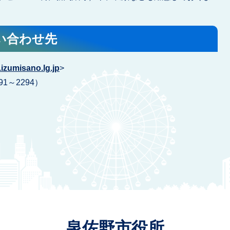
い合わせ先
izumisano.lg.jp
>
91～2294）
泉佐野市役所