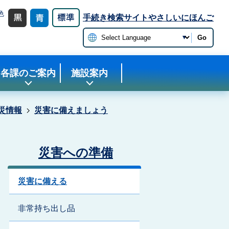
色
手続き検索サイト
やさしいにほんご
更
Go
各課のご案内
施設案内
災情報
災害に備えましょう
災害への準備
災害に備える
非常持ち出し品