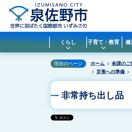
くらし
子育て・教育
健
現在のページ
ホーム
各課のご
災害への準備
非常持ち出し品