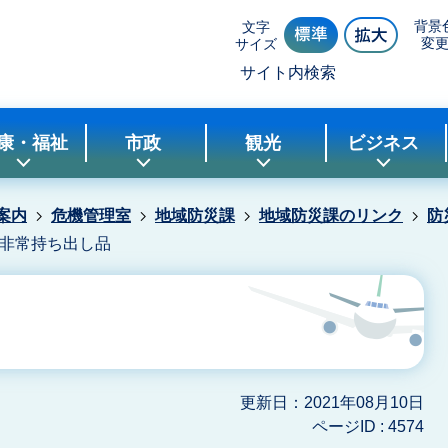
背景
文字
変
サイズ
サイト内検索
康・福祉
市政
観光
ビジネス
案内
危機管理室
地域防災課
地域防災課のリンク
防
非常持ち出し品
更新日：2021年08月10日
ページID :
4574