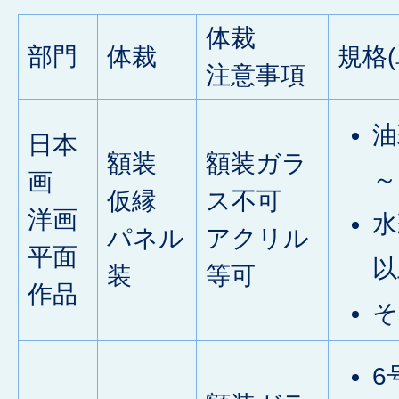
体裁
部門
体裁
規格
注意事項
油
日本
額装
額装ガラ
～
画
仮縁
ス不可
洋画
水
パネル
アクリル
平面
以
装
等可
作品
そ
6