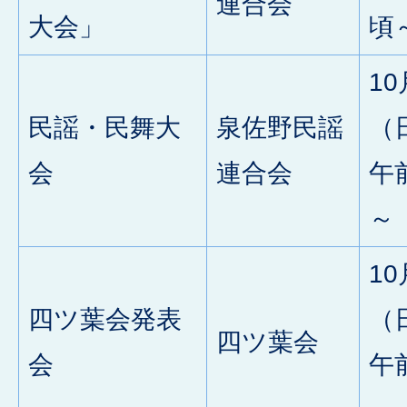
連合会
大会」
頃
10
民謡・民舞大
泉佐野民謡
（
会
連合会
午
～
10
四ツ葉会発表
（
四ツ葉会
会
午