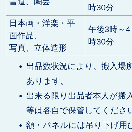
書道、陶芸
時30分
日本画・洋楽・平
午後3時～4
面作品、
時30分
写真、立体造形
出品数状況により、搬入場
あります。
出来る限り出品者本人が搬
等は各自で保管してくださ
額・パネルには吊り下げ用