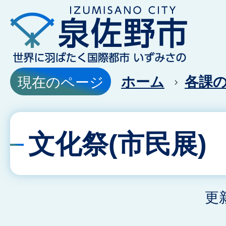
ホーム
各課
現在のページ
文化祭(市民展)
更