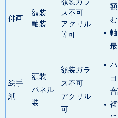
額装ガラ
額
額装
ス不可
俳画
む
軸装
アクリル
軸
等可
最
ハ
額装ガラ
額装
ヨ
絵手
ス不可
パネル
合
紙
アクリル
装
複
可
に