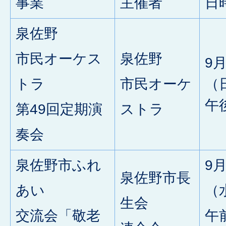
事業
主催者
日
泉佐野
市民オーケス
泉佐野
9
トラ
市民オーケ
（
午
第49回定期演
ストラ
奏会
泉佐野市ふれ
9月
泉佐野市長
あい
（
生会
交流会「敬老
午