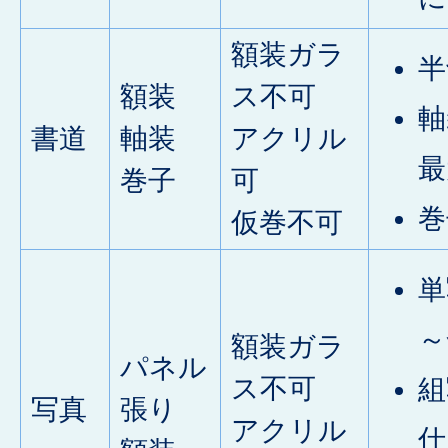
額装ガラ
半
額装
ス不可
軸
書道
軸装
アクリル
最
巻子
可
巻
仮巻不可
単
～
額装ガラ
パネル
ス不可
組
写真
張り
アクリル
仕