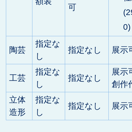
額装
可
(
0)
指定な
陶芸
指定なし
展示
し
指定な
展示
工芸
指定なし
し
創作
立体
指定な
指定なし
展示
造形
し