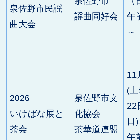
泉佐野市
（
泉佐野市民謡
謡曲同好会
午
曲大会
～
11
(土
2026
泉佐野市文
22
いけばな展と
化協会
日)
茶会
茶華道連盟
午