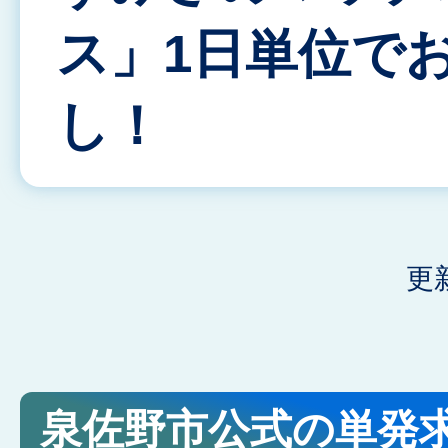
ス」1日単位で
し！
更
泉佐野市公式の単発