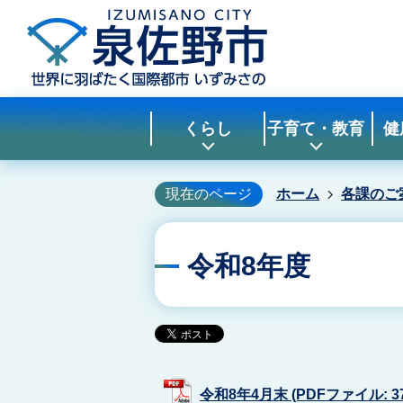
くらし
子育て・教育
健
現在のページ
ホーム
各課のご
令和8年度
令和8年4月末 (PDFファイル: 37