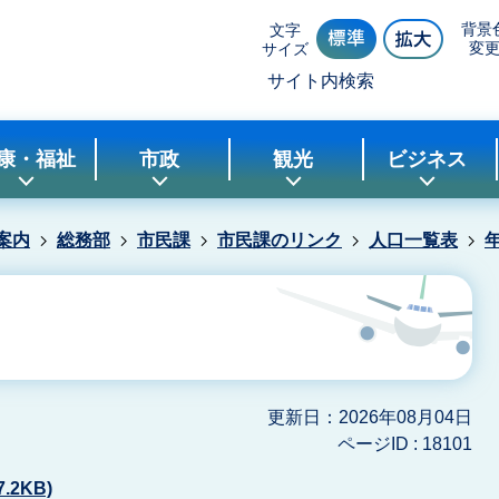
背景
文字
変
サイズ
サイト内検索
康・福祉
市政
観光
ビジネス
案内
総務部
市民課
市民課のリンク
人口一覧表
更新日：2026年08月04日
ページID :
18101
.2KB)