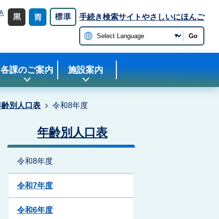
色
手続き検索サイト
やさしいにほんご
更
Go
各課のご案内
施設案内
年齢別人口表
令和8年度
年齢別人口表
令和8年度
令和7年度
令和6年度