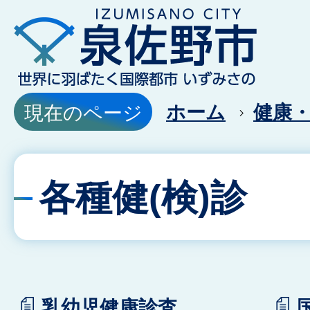
ホーム
健康
現在のページ
各種健(検)診
乳幼児健康診査