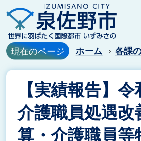
ホーム
各課
現在のページ
【実績報告】令
介護職員処遇改
算・介護職員等