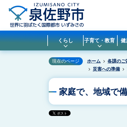
くらし
子育て・教育
健
現在のページ
ホーム
各課のご
災害への準備
家庭で、地域で