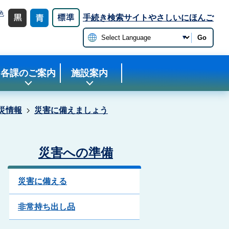
色
手続き検索サイト
やさしいにほんご
更
Go
各課のご案内
施設案内
災情報
災害に備えましょう
災害への準備
災害に備える
非常持ち出し品