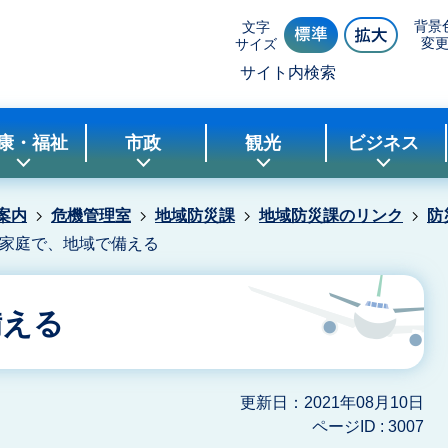
背景
文字
変
サイズ
サイト内検索
康・福祉
市政
観光
ビジネス
案内
危機管理室
地域防災課
地域防災課のリンク
防
家庭で、地域で備える
備える
更新日：2021年08月10日
ページID :
3007