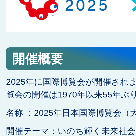
西
万
博
開催概要
に
2025年に国際博覧会が開催され
覧会の開催は1970年以来55年
つ
名称 ：2025年日本国際博覧会
い
開催テーマ：いのち輝く未来社