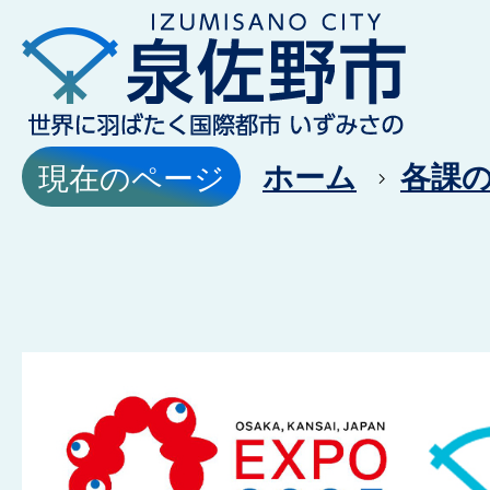
ホーム
各課
現在のページ
大
阪・
関