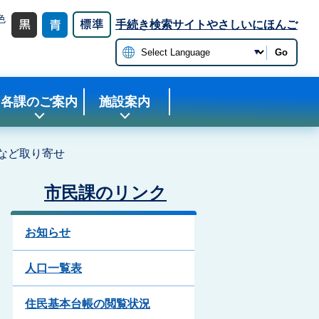
色
手続き検索サイト
やさしいにほんご
更
Go
各課のご案内
施設案内
など取り寄せ
市民課のリンク
お知らせ
人口一覧表
住民基本台帳の閲覧状況