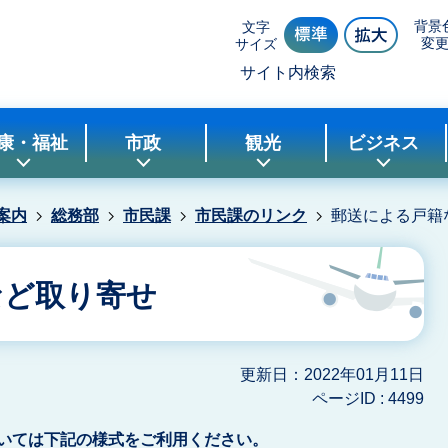
背景
文字
変
サイズ
サイト内検索
康・福祉
市政
観光
ビジネス
案内
総務部
市民課
市民課のリンク
郵送による戸籍
など取り寄せ
更新日：2022年01月11日
ページID :
4499
いては下記の様式をご利用ください。