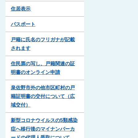
住居表示
パスポート
戸籍に氏名のフリガナが記載
されます
住民票の写し、戸籍関連の証
明書のオンライン申請
泉佐野市外の他市区町村の戸
籍証明書の交付について（広
域交付）
新型コロナウイルスの5類感染
症へ移行後のマイナンバーカ
ードの代理人受取について