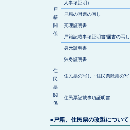
人事項証明）
戸
戸籍の附票の写し
籍
関
受理証明書
係
戸籍記載事項証明書/届書の写し
身元証明書
独身証明書
住
住民票の写し・住民票除票の写
民
票
関
住民票記載事項証明書
係
●戸籍、住民票の改製について