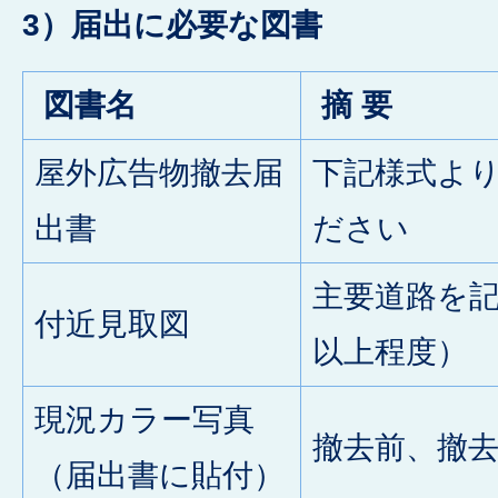
3）届出に必要な図書
図書名
摘 要
屋外広告物撤去届
下記様式よ
出書
ださい
主要道路を記載
付近見取図
以上程度）
現況カラー写真
撤去前、撤
（届出書に貼付）