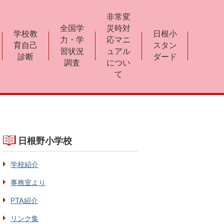
非常変
全国学
災時対
学校教
日根小
力・学
応マニ
育自己
スタン
習状況
ュアル
診断
ダード
調査
につい
て
日根野小学校
学校紹介
事務室より
PTA紹介
リンク集