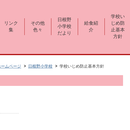
学校い
日根野
リンク
その他
給食紹
じめ防
小学校
集
色々
介
止基本
だより
方針
ホームページ
日根野小学校
学校いじめ防止基本方針