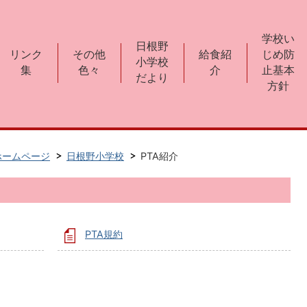
学校い
日根野
リンク
その他
給食紹
じめ防
小学校
集
色々
介
止基本
だより
方針
ホームページ
日根野小学校
PTA紹介
PTA規約