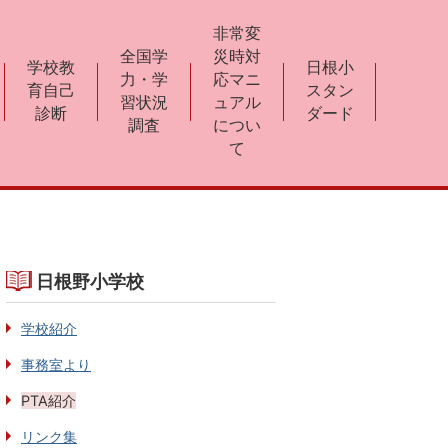
非常変
全国学
災時対
学校教
日根小
力・学
応マニ
育自己
スタン
習状況
ュアル
診断
ダード
調査
につい
て
日根野小学校
学校紹介
事務室より
PTA紹介
リンク集