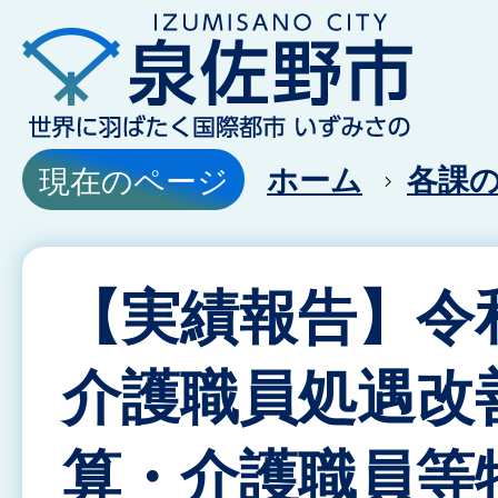
ホーム
各課
現在のページ
【実績報告】令
介護職員処遇改
算・介護職員等