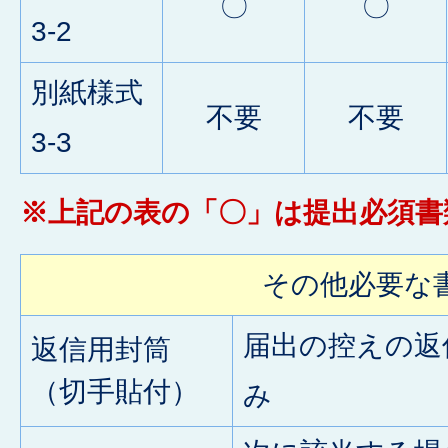
〇
〇
3-2
別紙様式
不要
不要
3-3
※上記の表の「〇」は提出必須書
その他必要な
届出の控えの返
返信用封筒
（切手貼付）
み