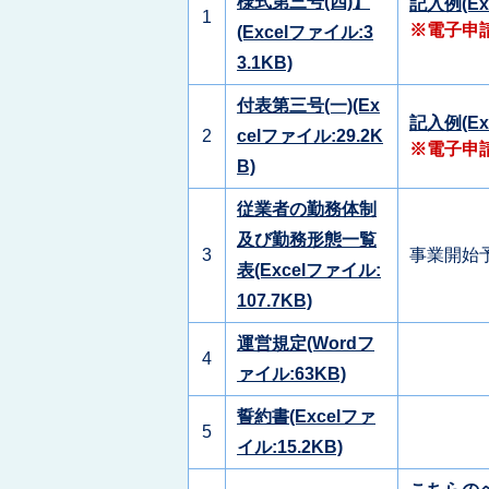
様式第三号(四)】
記入例(Ex
1
※電子申
(Excelファイル:3
3.1KB)
付表第三号(一)(Ex
記入例(Ex
2
celファイル:29.2K
※電子申
B)
従業者の勤務体制
及び勤務形態一覧
3
事業開始
表(Excelファイル:
107.7KB)
運営規定(Wordフ
4
ァイル:63KB)
誓約書(Excelファ
5
イル:15.2KB)