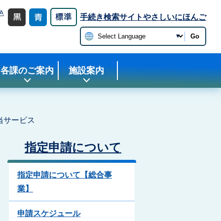
色
手続き検索サイト
やさしいにほんご
更
Go
各課のご案内
施設案内
当サービス
指定申請について
指定申請について【総合事
業】
申請スケジュール