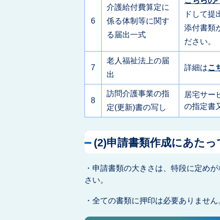
こちらの
介護給付費算定に
ドして提
6
係る体制等に関す
添付書類
る届出一式
ださい。
老人福祉法上の届
7
詳細は
こ
出
訪問介護事業の指
居宅サー
8
の指定書
定(更新)書の写し
(2)申請書類作成にあた
・申請書類の大きさは、特段に定めが
さい。
・全ての書類に押印は必要ありません