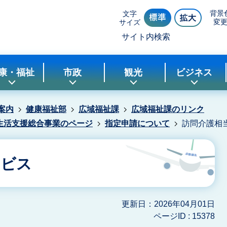
背景
文字
変
サイズ
サイト内検索
康・福祉
市政
観光
ビジネス
案内
健康福祉部
広域福祉課
広域福祉課のリンク
生活支援総合事業のページ
指定申請について
訪問介護相
ービス
更新日：2026年04月01日
ページID :
15378