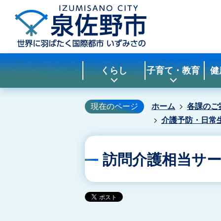
くらし
子育て・教育
健
現在のページ
ホーム
各課のご
介護予防・日常
訪問介護相当サ