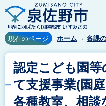
ホーム
各課
現在のページ
認定こども園等
て支援事業(園
各種教室、相談