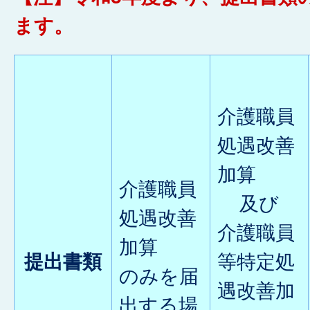
ます。
介護職員
処遇改善
加算
介護職員
及び
処遇改善
介護職員
加算
提出書類
等特定処
のみを届
遇改善加
出する場