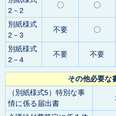
〇
〇
2－2
別紙様式
不要
〇
2－3
別紙様式
不要
不要
2－4
その他必要な
（別紙様式5）特別な事
情に係る届出書