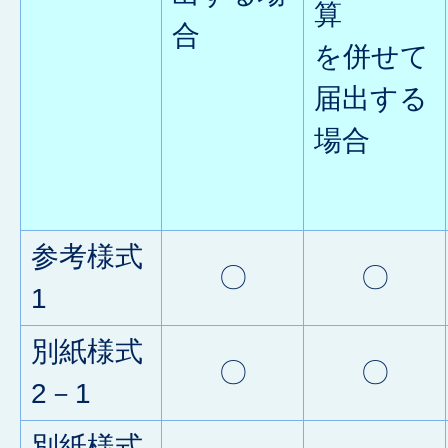
算
合
を併せて
届出する
場合
参考様式
〇
〇
1
別紙様式
〇
〇
2－1
別紙様式