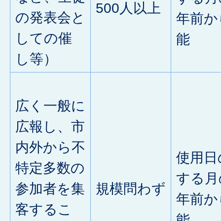
500人以上
の発表会と
年前か
しての催
能
し等）
広く一般に
広報し、市
内外から不
使用日
特定多数の
する月
参加者を集
規模問わず
年前か
客するこ
能