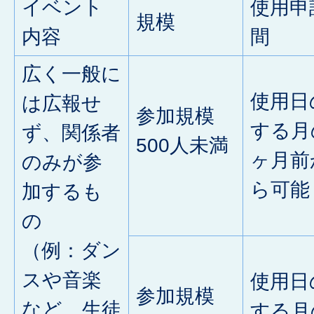
イベント
使用申
規模
内容
間
広く一般に
使用日
は広報せ
参加規模
する月
ず、関係者
500人未満
ヶ月前
のみが参
ら可能
加するも
の
（例：ダン
スや音楽
使用日
参加規模
など、生徒
する月