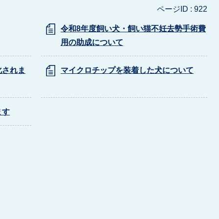
ページID :
922
令和8年度飼い犬・飼い猫不妊去勢手術費
用の助成について
化されま
マイクロチップを装着した犬について
ます