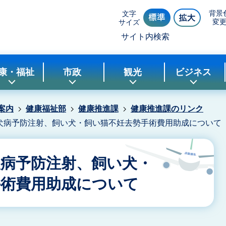
背景
文字
変
サイズ
サイト内検索
康・福祉
市政
観光
ビジネス
案内
健康福祉部
健康推進課
健康推進課のリンク
犬病予防注射、飼い犬・飼い猫不妊去勢手術費用助成について
犬病予防注射、飼い犬・
手術費用助成について