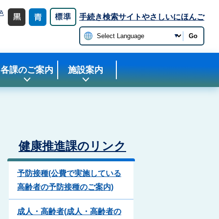
色
手続き検索サイト
やさしいにほんご
更
Go
各課のご案内
施設案内
健康推進課のリンク
予防接種(公費で実施している
高齢者の予防接種のご案内)
成人・高齢者(成人・高齢者の