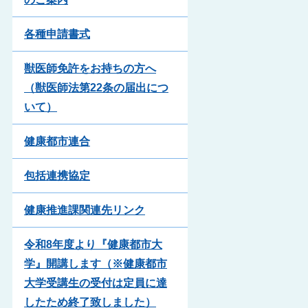
各種申請書式
獣医師免許をお持ちの方へ
（獣医師法第22条の届出につ
いて）
健康都市連合
包括連携協定
健康推進課関連先リンク
令和8年度より『健康都市大
学』開講します（※健康都市
大学受講生の受付は定員に達
したため終了致しました）